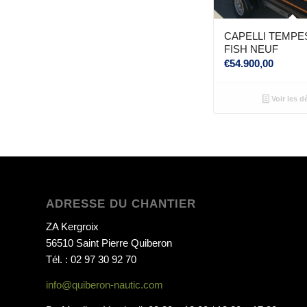
CAPELLI TEMPE
FISH NEUF
€
54.900,00
Voir les dé
ADRESSE DU CHANTIER
ZA Kergroix
56510 Saint Pierre Quiberon
Tél. : 02 97 30 92 70
info@quiberon-nautic.com