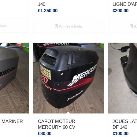
140
LIGNE D’A
€
1.250,00
€
200,00
tails
Voir les détails
Vo
 MARINER
CAPOT MOTEUR
JOUES LA
MERCURY 60 CV
DF 140
€
80,00
€
100,00