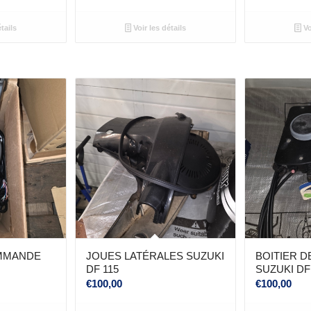
tails
Voir les détails
Vo
OMMANDE
JOUES LATÉRALES SUZUKI
BOITIER 
DF 115
SUZUKI DF
€
100,00
€
100,00