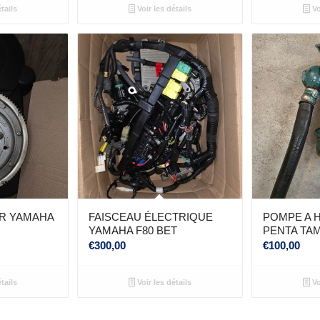
tails
Voir les détails
Vo
R YAMAHA
FAISCEAU ÉLECTRIQUE
POMPE A 
YAMAHA F80 BET
PENTA TAM
€
300,00
€
100,00
tails
Voir les détails
Vo