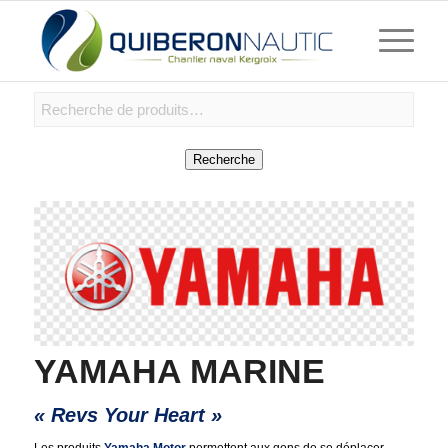
Recherche
YAMAHA MARINE
« Revs Your Heart »
Les produits
Yamaha Motor
permettent aux gens de se déplacer