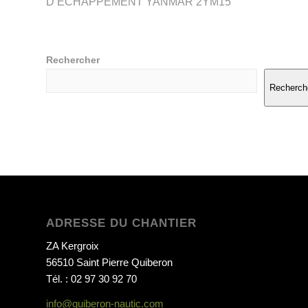
D’ECHAPPEMENT YANMAR 2YM15
Rechercher
Recherch
ADRESSE DU CHANTIER
ZA Kergroix
56510 Saint Pierre Quiberon
Tél. : 02 97 30 92 70
info@quiberon-nautic.com