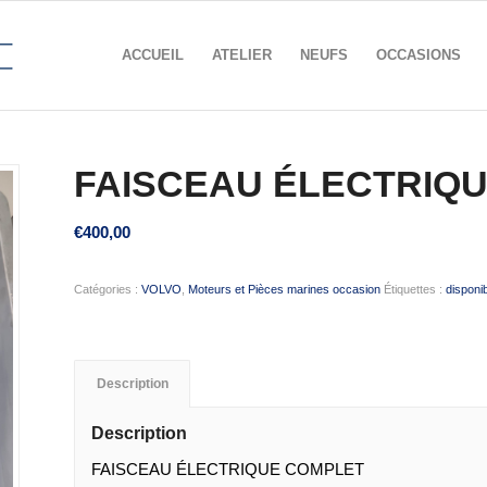
ACCUEIL
ATELIER
NEUFS
OCCASIONS
FAISCEAU ÉLECTRIQU
€
400,00
Catégories :
VOLVO
,
Moteurs et Pièces marines occasion
Étiquettes :
disponi
Description
Description
FAISCEAU ÉLECTRIQUE COMPLET