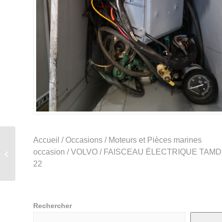
POMPE LIQUIDE DE
Accueil
/
Occasions
/
Moteurs et Pièces marines
REFROIDISSEMENT
occasion
/
VOLVO
/ FAISCEAU ÉLECTRIQUE TAMD
VOLVO PENTA TAMD
22
22
Rechercher