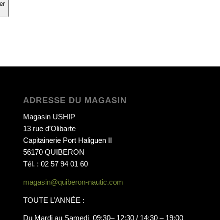
er
ADRESSE DU MAGASIN
Magasin USHIP
13 rue d’Olibarte
Capitainerie Port Haliguen II
56170 QUIBERON
Tél. : 02 57 94 01 60
magasin@quiberon-nautic.com
TOUTE L’ANNÉE :
Du Mardi au Samedi 09:30– 12:30 / 14:30 – 19:00