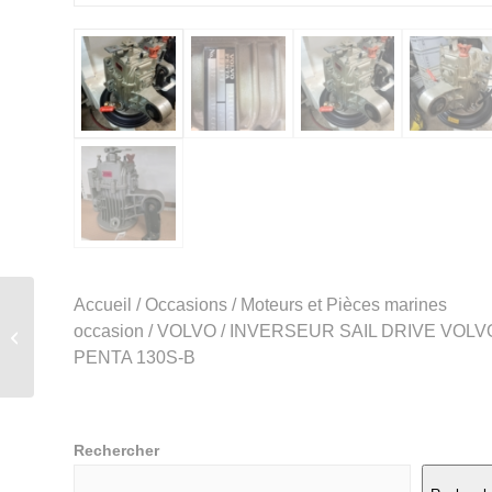
Accueil
/
Occasions
/
Moteurs et Pièces marines
COUDE
D’ÉCHAPPEMENT
occasion
/
VOLVO
/ INVERSEUR SAIL DRIVE VOLV
INOX VOLVO PENTA
PENTA 130S-B
D1-20
Rechercher