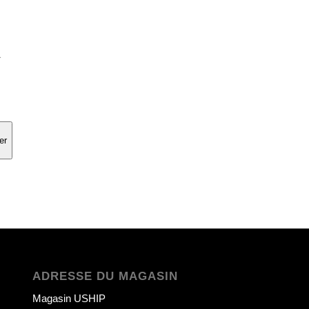
1
er
ADRESSE DU MAGASIN
Magasin USHIP