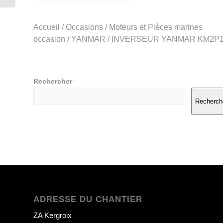
Accueil
/
Occasions
/
Moteurs et Pièces marines
occasion
/
YANMAR
/ INVERSEUR YANMAR KM2P
Rechercher
Recherch
ADRESSE DU CHANTIER
ZA Kergroix