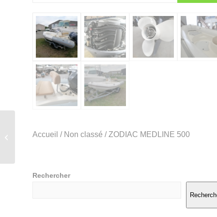
Jeanneau Merry Fisher
Accueil
/
Non classé
/ ZODIAC MEDLINE 500
795 – 2016
VENDU
Rechercher
Recherch