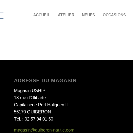
ACCUEIL
ATELIER
NEUFS
OCCASIONS
ADRESSE DU MAGASIN
Magasin USHIP
13 rue d’Olibarte
Capitainerie Port Haliguen II
56170 QUIBERON
Tél. : 02 57 94 01 60
magasin@quiberon-nautic.com