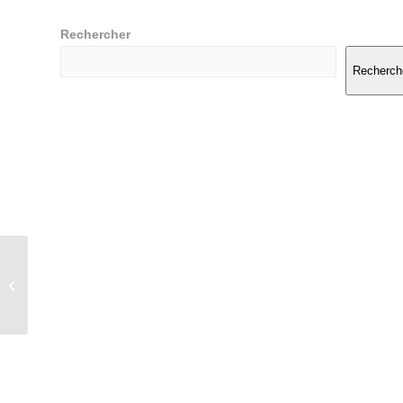
Rechercher
Recherch
EN STOCK
ZODIAC MEDLINE 6.8
– NEUF