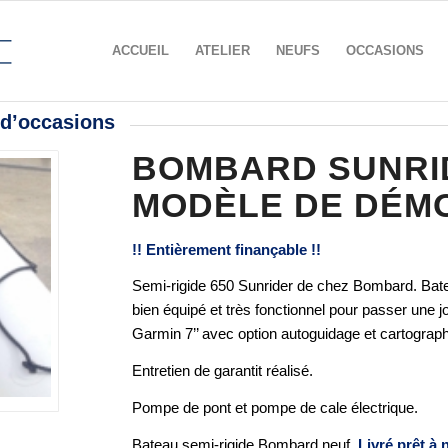
ACCUEIL
ATELIER
NEUFS
OCCASIONS
 d’occasions
BOMBARD SUNRIDE
MODÈLE DE DÉM
!! Entièrement finançable !!
Semi-rigide 650 Sunrider de chez Bombard. Bate
bien équipé et très fonctionnel pour passer une
Garmin 7’’ avec option autoguidage et cartograph
Entretien de garantit réalisé.
Pompe de pont et pompe de cale électrique.
Bateau semi-rigide Bombard neuf,
Livré prêt à 