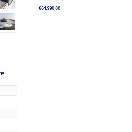
€
64.990,00
te