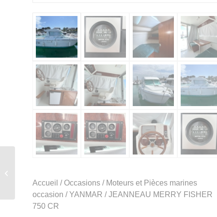
Coup de coeur
BENETEAU SUNDAY
520 HORS BORD
Accueil
/
Occasions
/
Moteurs et Pièces marines
occasion
/
YANMAR
/ JEANNEAU MERRY FISHER
750 CR