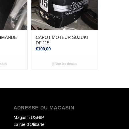
OMMANDE
CAPOT MOTEUR SUZUKI
DF 115
€
100,00
tails
Voir les détails
ADRESSE DU MAGASIN
Magasin USHIP
13 rue d’Olibarte