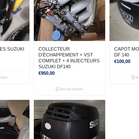
ES SUZUKI
COLLECTEUR
CAPOT MO
D’ÉCHAPPEMENT + VST
DF 140
COMPLET + 4 INJECTEURS
€
100,00
SUZUKI DF140
€
950,00
tails
Vo
Voir les détails