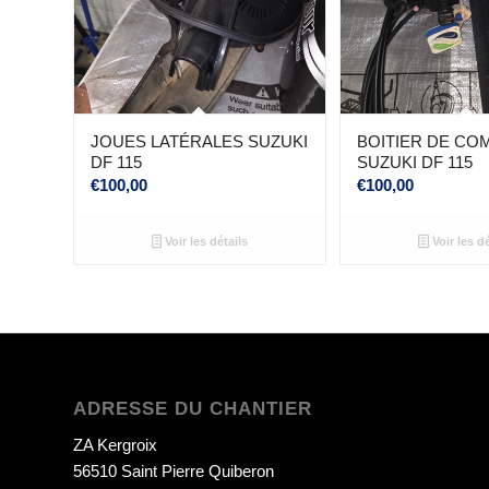
JOUES LATÉRALES SUZUKI
BOITIER DE C
DF 115
SUZUKI DF 115
€
100,00
€
100,00
Voir les détails
Voir les dé
ADRESSE DU CHANTIER
ZA Kergroix
56510 Saint Pierre Quiberon