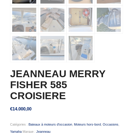
JEANNEAU MERRY
FISHER 585
CROISIERE
€
14.000,00
Catégories :
Bateaux à moteurs d'occasion
,
Moteurs hors-bord
,
Occasions
,
Yamaha
Marque :
Jeanneau